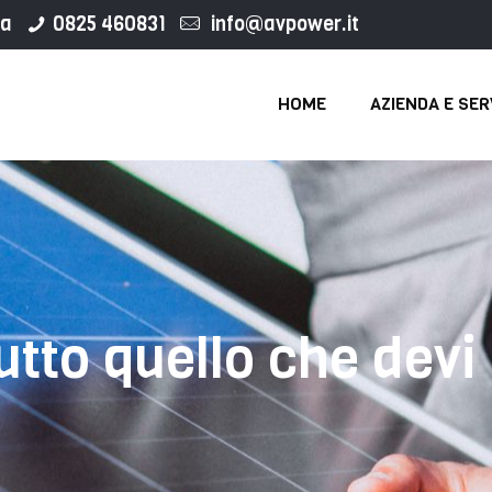
ca
0825 460831
info@avpower.it
HOME
AZIENDA E SER
tutto quello che devi