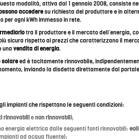
uesta modalità, attiva dal 1 gennaio 2008, consiste ne
 possono accedere
su richiesta del produttore e in altern
o per ogni kWh immesso in rete.
ermediario
tra il produttore e il mercato dell’energia, c
 sicura rispetto ai prezzi che caratterizzano il merca
 è una
vendita di energia
.
 solare
ed è tacitamente rinnovabile, indipendentemente 
 momento, inviando la disdetta direttamente dal portal
li impianti che rispettano le seguenti condizioni:
i rinnovabili
e
non
rinnovabili
;
 energia elettrica dalle seguenti fonti rinnovabili:
eol
impianti ad acqua fluente);