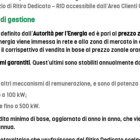
io di Ritiro Dedicato – RID accessibile dall’Area Clienti 
i di gestione
definito dall’
Autorità per l’Energia
ed è pari al
prezzo z
energia viene immessa in rete e alla zona di mercato in c
il corrispettivo di vendita in base al prezzo zonale orar
mi garantiti
. Quest’ultimi sono stabiliti annualmente dal
n altri meccanismi di remunerazione, e sono di potenza 
o a 100 kW;
te fino a 500 kW.
ita minimo di base, aggiornato di anno in anno, che vie
 annua.
fotovoltaico che usufruiscono del Ritiro Dedicato scel