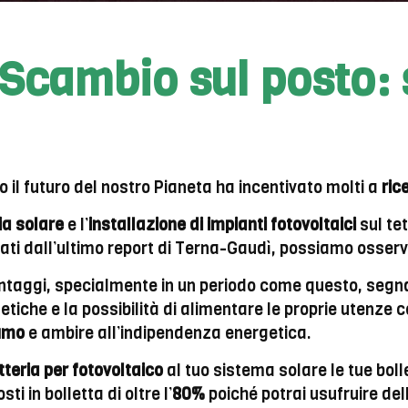
 Scambio sul posto: 
o il futuro del nostro Pianeta ha incentivato molti a
ric
ia solare
e l’
installazione di impianti fotovoltaici
sul tet
ortati dall’ultimo report di Terna-Gaudì, possiamo oss
ntaggi, specialmente in un periodo come questo, segnat
tiche e la possibilità di alimentare le proprie utenze c
umo
e ambire all’indipendenza energetica.
tteria per fotovoltaico
al tuo sistema solare le tue boll
i in bolletta di oltre l’
80%
poiché potrai usufruire del