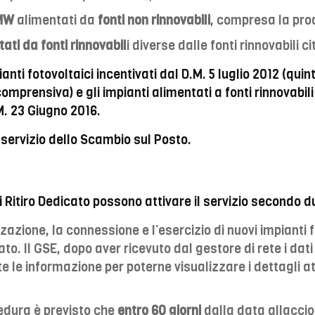
 MW
alimentati da
fonti non rinnovabili
, compresa la prod
ti da fonti rinnovabil
i diverse dalle fonti rinnovabili 
pianti fotovoltaici incentivati dal D.M. 5 luglio 2012 (qu
mprensiva) e gli impianti alimentati a fonti rinnovabili 
M. 23 Giugno 2016.
 servizio dello Scambio sul Posto.
 Ritiro Dedicato possono attivare il servizio secondo 
izzazione, la connessione e l’esercizio di nuovi impianti
cato. Il GSE, dopo aver ricevuto dal gestore di rete i da
te le informazione per poterne visualizzare i dettagli a
edura è previsto che
entro 60 giorni
dalla data allaccio 