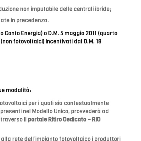
uzione non imputabile delle centrali ibride;
citate in precedenza.
into Conto Energia) o D.M. 5 maggio 2011 (quarto
(non fotovoltaici) incentivati dal D.M. 18
due modalità:
 fotovoltaici per i quali sia contestualmente
ti presenti nel Modello Unico, provvederà ad
ttraverso il
portale Ritiro Dedicato – RID
alla rete dell’impianto fotovoltaico i produttori