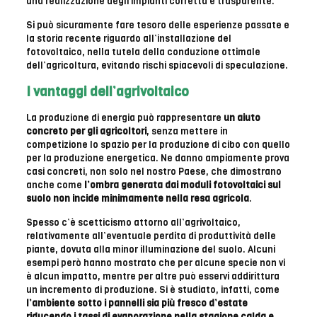
una realizzazione degli impianti corretta e trasparente.
Si può sicuramente fare tesoro delle esperienze passate e
la storia recente riguardo all’installazione del
fotovoltaico, nella tutela della conduzione ottimale
dell’agricoltura, evitando rischi spiacevoli di speculazione.
I vantaggi dell’agrivoltaico
La produzione di energia può rappresentare
un aiuto
concreto per gli agricoltori
, senza mettere in
competizione lo spazio per la produzione di cibo con quello
per la produzione energetica. Ne danno ampiamente prova
casi concreti, non solo nel nostro Paese, che dimostrano
anche come
l’ombra generata dai moduli fotovoltaici sul
suolo non incide minimamente nella resa agricola
.
Spesso c’è scetticismo attorno all’agrivoltaico,
relativamente all’eventuale perdita di produttività delle
piante, dovuta alla minor illuminazione del suolo. Alcuni
esempi però hanno mostrato che per alcune specie non vi
è alcun impatto, mentre per altre può esservi addirittura
un incremento di produzione. Si è studiato, infatti, come
l’ambiente sotto i pannelli sia più fresco d’estate
riducendo i tassi di evaporazione nella stagione calda e