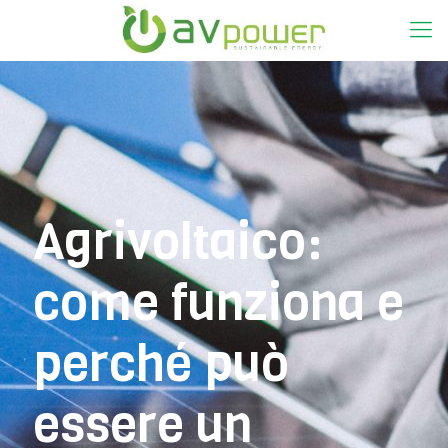
Agrivoltaico:
come funziona e
perché può
essere un