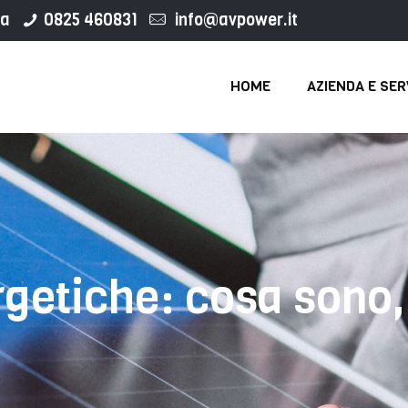
ca
0825 460831
info@avpower.it
HOME
AZIENDA E SER
getiche: cosa sono,