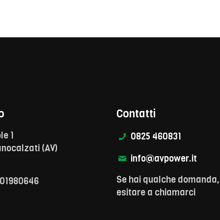
o
Contatti
le 1
0825 460831
nocalzati (AV)
info@avpower.it
Se hai qualche domanda,
801980646
esitare a chiamarci