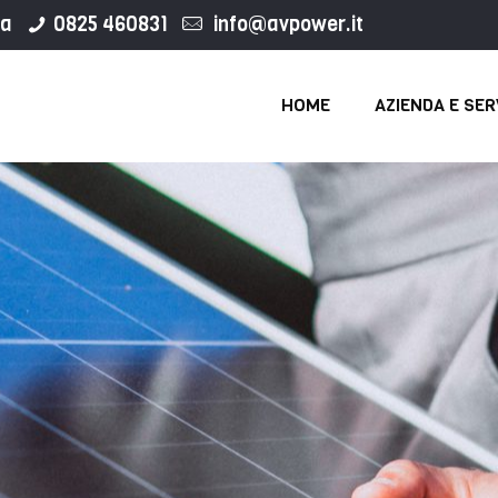
ca
0825 460831
info@avpower.it
HOME
AZIENDA E SER